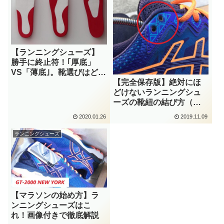
【ランニングシューズ】
勝手に終止符！｢厚底」
VS「薄底｣。靴選びはどち
らが正解？！
【完全保存版】絶対にほ
どけないランニングシュ
ーズの靴紐の結び方（お
薦めです！）
2020.01.26
2019.11.09
ランニングシューズ
【マラソンの始め方】ラ
ンニングシューズはこ
れ！画像付きで徹底解説