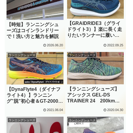
【GRAIDRIDE3（グライ
【時短】ランニングシュ
ドライト3）】楽に長く走
ーズはコインランドリー
りたいランナーに履いて
で！洗い方と魅力を解説
欲しいシューズです。
2026.06.20
2022.09.25
ランニングシューズ
ランニングシューズ
【ランニングシューズ】
【DynaFlyte4（ダイナフ
アシックス GEL-DS
ライト4）】ランニン
TRAINER 24 200km走
グ”脱”初心者＆GT-2000の
行してわかった！（使用
次に履いて欲しいシュー
2021.06.04
2020.04.30
レポート）
ズ
ランニングシューズ
ランニングシューズ