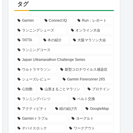
タグ
Garmin
Connect IQ
Run：レポート
ランニングシューズ
オンライン大会
TATTA
本の紹介
大阪マラソン大会
ランニングコース
Japan Ultramarathon Challenge Series
ウルトラマラソン
新型コロナウイルス感染症
シューズレビュー
Garmin Forerunner 265
心拍数
山形まるごとマラソン
プロテイン
ランニングパンツ
ベルト交換
アクティビティ
紐の結び方
GoogleMap
Garminトラブル
ヨーグルト
デバイスロック
ワークアウト