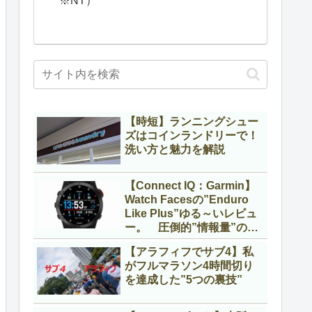
※NT）
【時短】ランニングシュー
ズはコインランドリーで！
洗い方と魅力を解説
【Connect IQ：Garmin】
Watch Facesの”Enduro
Like Plus”ゆる～いレビュ
ー。 圧倒的”情報量”のウ
ォッチフェイス！
【アラフィフでサブ4】私
がフルマラソン4時間切り
を達成した”5つの裏技”