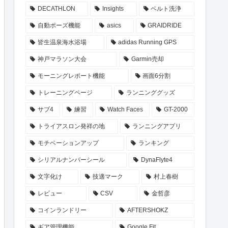
DECATHLON
Insights
ベルト洗浄
自動ポーズ機能
asics
GRAIDRIDE
皆生温泉海水浴場
adidas Running GPS
神戸マラソン大会
Garmin売却
モーニングレポート機能
画面6分割
トレーニングページ
ランニンググッズ
サブ4
練習
Watch Faces
GT-2000
トライアスロン発祥の地
ランニングアプリ
モチベーションアップ
ランキング
シリアルナンバーシール
DynaFlyte4
文字化け
技適マーク
村上春樹
レビュー
CSV
金哲彦
コインランドリー
AFTERSHOKZ
ギア管理機能
Google Fit