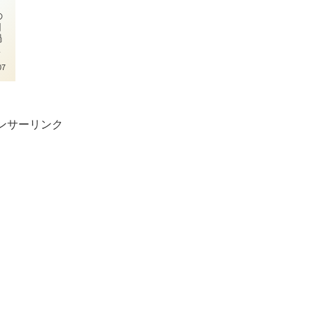
の
回
禍
阪
07
ンサーリンク