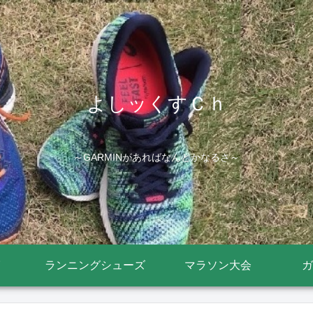
よしッくすＣｈ
～GARMINがあればなんとかなるさ～
ランニングシューズ
マラソン大会
ガ