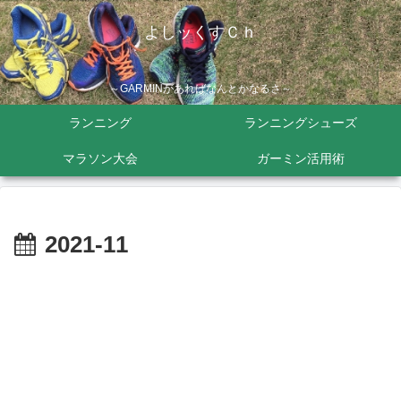
よしッくすＣｈ
～GARMINがあればなんとかなるさ～
ランニング
ランニングシューズ
マラソン大会
ガーミン活用術
2021-11