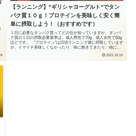
方
【ランニング】”ギリシャヨーグルト”でタン
パク質１０ｇ！プロテインを美味しく安く簡
。
単に摂取しよう！（おすすめです）
着
１日に必要なタンパク質ってどの位か知っていますか。タンパ
ま
ク質の１日の摂取必要基準は、成人男性で70g、成人女性で50g
ほどです。 ”プロテイン”は日頃ランニング後に摂取しています
が、イマイチ美味しくなかったり、味に飽きてきたり、他にも
美味し...
24
2021.10.19