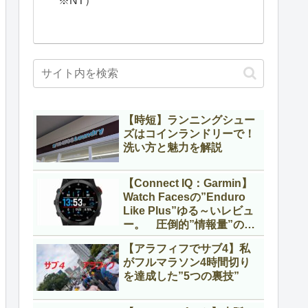
※NT）
【時短】ランニングシュー
ズはコインランドリーで！
洗い方と魅力を解説
【Connect IQ：Garmin】
Watch Facesの”Enduro
Like Plus”ゆる～いレビュ
ー。 圧倒的”情報量”のウ
ォッチフェイス！
【アラフィフでサブ4】私
がフルマラソン4時間切り
を達成した”5つの裏技”