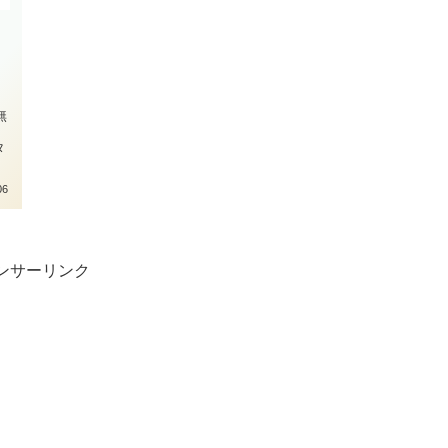
無
タ
06
ンサーリンク