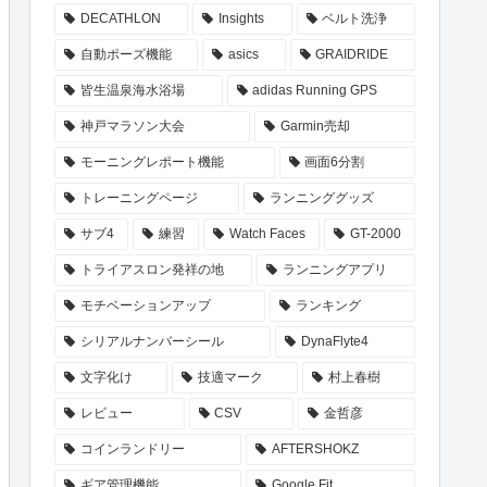
DECATHLON
Insights
ベルト洗浄
自動ポーズ機能
asics
GRAIDRIDE
皆生温泉海水浴場
adidas Running GPS
神戸マラソン大会
Garmin売却
モーニングレポート機能
画面6分割
トレーニングページ
ランニンググッズ
サブ4
練習
Watch Faces
GT-2000
トライアスロン発祥の地
ランニングアプリ
モチベーションアップ
ランキング
シリアルナンバーシール
DynaFlyte4
文字化け
技適マーク
村上春樹
レビュー
CSV
金哲彦
コインランドリー
AFTERSHOKZ
ギア管理機能
Google Fit