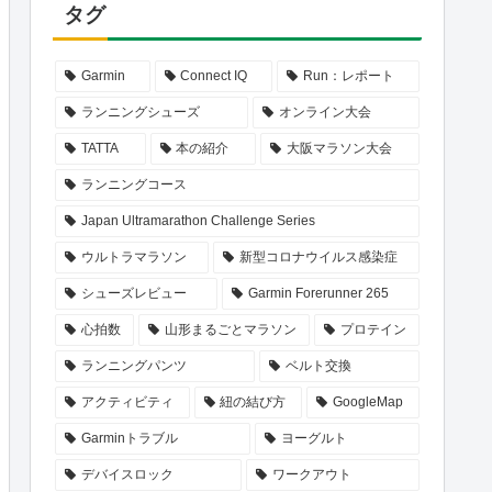
タグ
Garmin
Connect IQ
Run：レポート
ランニングシューズ
オンライン大会
TATTA
本の紹介
大阪マラソン大会
ランニングコース
Japan Ultramarathon Challenge Series
ウルトラマラソン
新型コロナウイルス感染症
シューズレビュー
Garmin Forerunner 265
心拍数
山形まるごとマラソン
プロテイン
ランニングパンツ
ベルト交換
アクティビティ
紐の結び方
GoogleMap
Garminトラブル
ヨーグルト
デバイスロック
ワークアウト