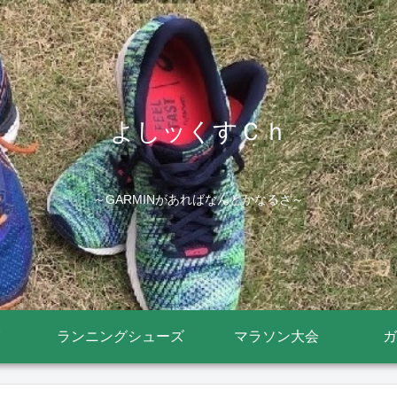
よしッくすＣｈ
～GARMINがあればなんとかなるさ～
ランニングシューズ
マラソン大会
ガ