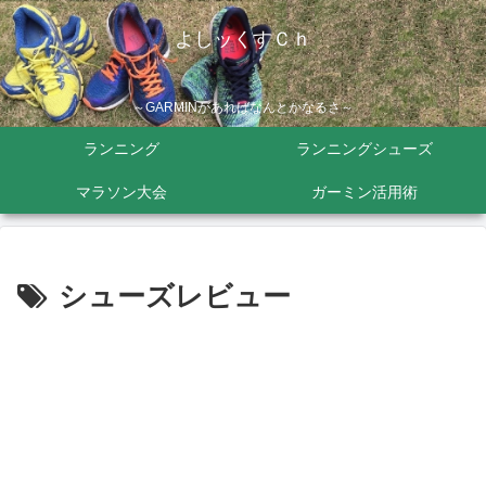
よしッくすＣｈ
～GARMINがあればなんとかなるさ～
ランニング
ランニングシューズ
マラソン大会
ガーミン活用術
シューズレビュー