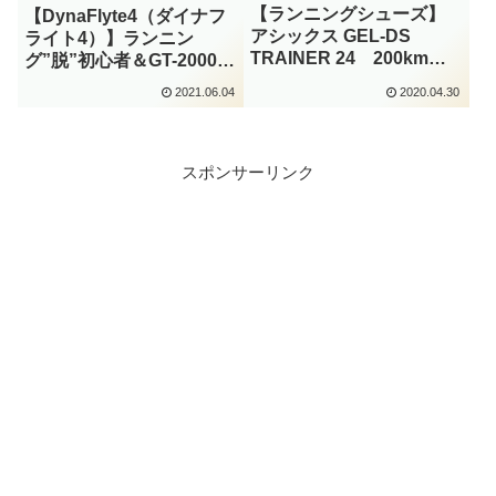
【ランニングシューズ】
【DynaFlyte4（ダイナフ
アシックス GEL-DS
ライト4）】ランニン
TRAINER 24 200km走
グ”脱”初心者＆GT-2000の
行してわかった！（使用
次に履いて欲しいシュー
2021.06.04
2020.04.30
レポート）
ズ
スポンサーリンク