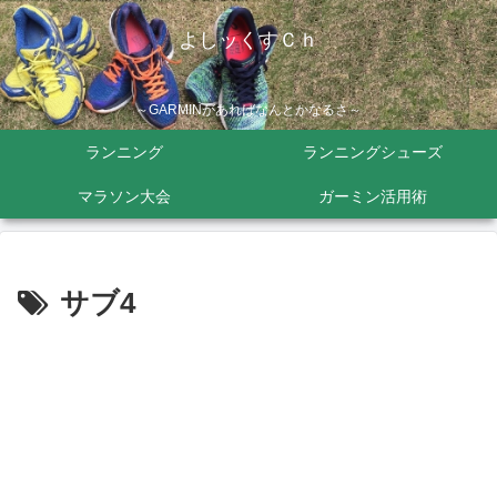
よしッくすＣｈ
～GARMINがあればなんとかなるさ～
ランニング
ランニングシューズ
マラソン大会
ガーミン活用術
サブ4